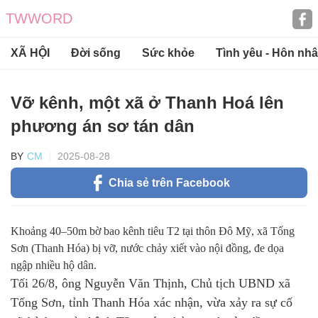
TWWORD
XÃ HỘI
Đời sống
Sức khỏe
Tình yêu - Hôn nh
Vỡ kênh, một xã ở Thanh Hoá lên
phương án sơ tán dân
CM
2025-08-28
Chia sẻ trên Facebook
Khoảng 40–50m bờ bao kênh tiêu T2 tại thôn Đô Mỹ, xã Tống
Sơn (Thanh Hóa) bị vỡ, nước chảy xiết vào nội đồng, đe dọa
ngập nhiều hộ dân.
Tối 26/8, ông Nguyễn Văn Thịnh, Chủ tịch UBND xã
Tống Sơn, tỉnh Thanh Hóa xác nhận, vừa xảy ra sự cố