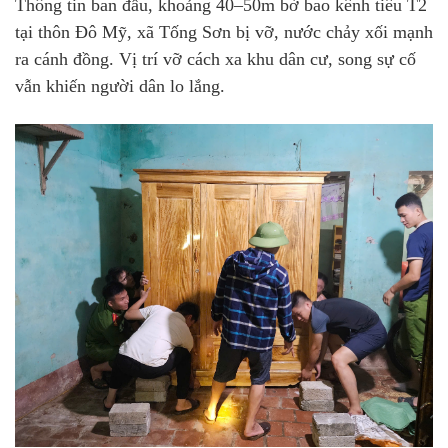
Thông tin ban đầu, khoảng 40–50m bờ bao kênh tiêu T2
tại thôn Đô Mỹ, xã Tống Sơn bị vỡ, nước chảy xối mạnh
ra cánh đồng. Vị trí vỡ cách xa khu dân cư, song sự cố
vẫn khiến người dân lo lắng.